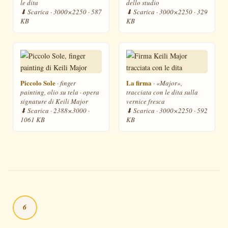
le dita
dello studio
⬇ Scarica · 3000×2250 · 587
⬇ Scarica · 3000×2250 · 329
KB
KB
Piccolo Sole
La firma
· finger
· «Major»,
painting, olio su tela · opera
tracciata con le dita sulla
signature di Keili Major
vernice fresca
⬇ Scarica · 2388×3000 ·
⬇ Scarica · 3000×2250 · 592
1061 KB
KB
6