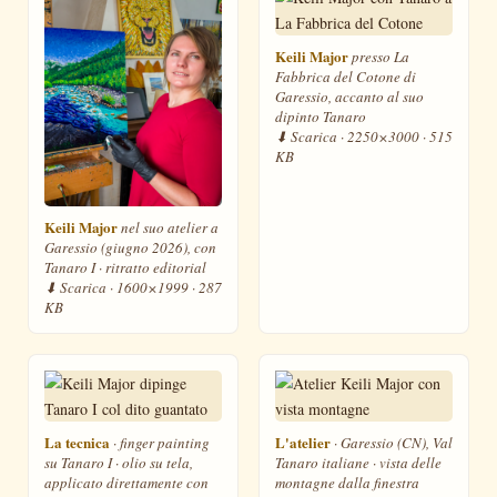
Keili Major
presso La
Fabbrica del Cotone di
Garessio, accanto al suo
dipinto
Tanaro
⬇ Scarica · 2250×3000 · 515
KB
Keili Major
nel suo atelier a
Garessio (giugno 2026), con
Tanaro I
· ritratto editorial
⬇ Scarica · 1600×1999 · 287
KB
La tecnica
L'atelier
· finger painting
· Garessio (CN), Val
su
Tanaro I
· olio su tela,
Tanaro italiane · vista delle
applicato direttamente con
montagne dalla finestra