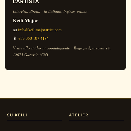
L'ARTISTA
Intervista diretta · in italiano, inglese, estone
Keili Major
📧
info@keilimajorartist.com
📱
+39 350 107 4184
Visite allo studio su appuntamento · Regione Sparvaira 14,
12075 Garessio (CN)
SU KEILI
ATELIER