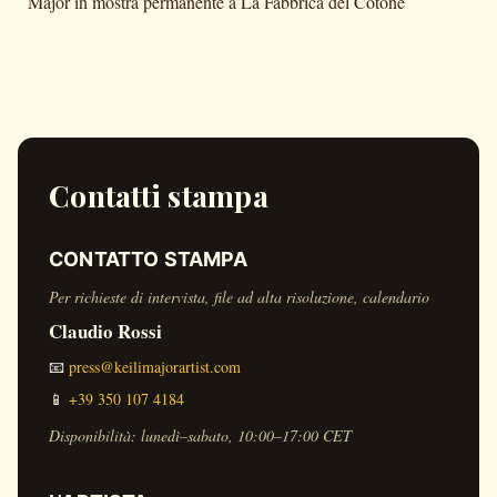
Major in mostra permanente a La Fabbrica del Cotone
Contatti stampa
CONTATTO STAMPA
Per richieste di intervista, file ad alta risoluzione, calendario
Claudio Rossi
📧
press@keilimajorartist.com
📱
+39 350 107 4184
Disponibilità: lunedì–sabato, 10:00–17:00 CET